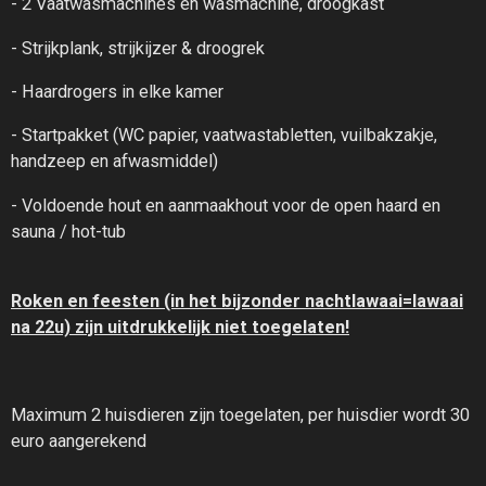
- 2 Vaatwasmachines en wasmachine, droogkast
- Strijkplank, strijkijzer & droogrek
- Haardrogers in elke kamer
- Startpakket (WC papier, vaatwastabletten, vuilbakzakje,
handzeep en afwasmiddel)
- Voldoende hout en aanmaakhout voor de open haard en
sauna / hot-tub
Roken en feesten (in het bijzonder nachtlawaai=lawaai
na 22u) zijn uitdrukkelijk niet toegelaten!
Maximum 2 huisdieren zijn toegelaten, per huisdier wordt 30
euro aangerekend