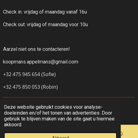
Check in: vrijdag of maandag vanaf 16u
Check out: vrijdag of maandag voor 10u
Aarzel niet ons te contacteren!
koopmans.appelmans@gmail.com
+32 475 945 654 (Sofie)
+32 475 850 053 (Robin)
Deze website gebruikt cookies voor analyse-
© 2021 - 2026 Oh My Lord
doeleinden en/of het tonen van advertenties. Door
Powered by
JouwWeb
gebruik te blijven maken van de site gaat u hiermee
akkoord.
Akkoord