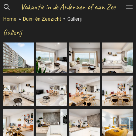
Vakantie in de Ardennen of aan Zee
Ga
direct
Home
»
Duin- én Zeezicht
»
Gallerij
naar
de
Gallerij
hoofdinhoud