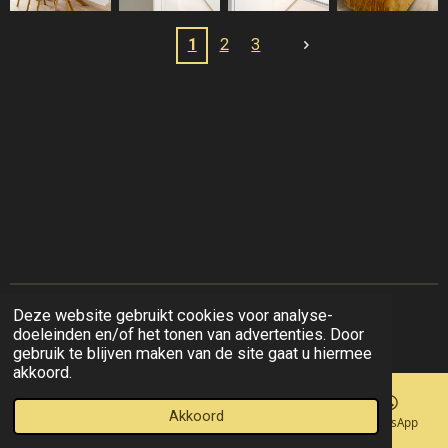
1
2
3
Deze website gebruikt cookies voor analyse-
© 2021 - 2026 Oh My Lord
doeleinden en/of het tonen van advertenties. Door
Powered by
JouwWeb
gebruik te blijven maken van de site gaat u hiermee
akkoord.
Akkoord
E-mailadres
Telefoonnummer
Kaart
WhatsApp